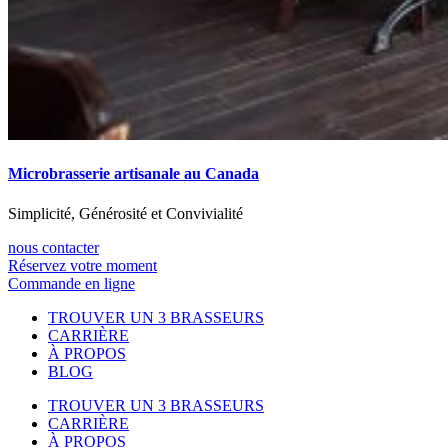
Microbrasserie artisanale au Canada
Simplicité, Générosité et Convivialité
nous contacter
Réservez votre moment
Commande en ligne
TROUVER UN 3 BRASSEURS
CARRIÈRE
À PROPOS
BLOG
TROUVER UN 3 BRASSEURS
CARRIÈRE
À PROPOS