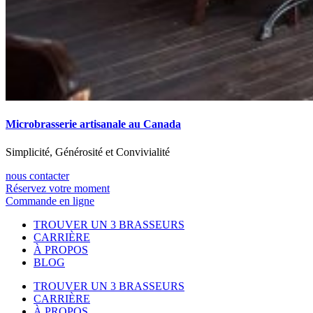
Microbrasserie artisanale au Canada
Simplicité, Générosité et Convivialité
nous contacter
Réservez votre moment
Commande en ligne
TROUVER UN 3 BRASSEURS
CARRIÈRE
À PROPOS
BLOG
TROUVER UN 3 BRASSEURS
CARRIÈRE
À PROPOS