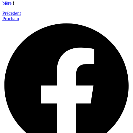
bière
!
Précedent
Prochain