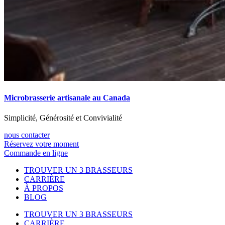
Microbrasserie artisanale au Canada
Simplicité, Générosité et Convivialité
nous contacter
Réservez votre moment
Commande en ligne
TROUVER UN 3 BRASSEURS
CARRIÈRE
À PROPOS
BLOG
TROUVER UN 3 BRASSEURS
CARRIÈRE