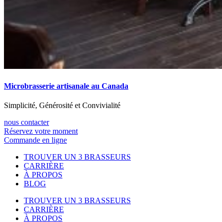
Microbrasserie artisanale au Canada
Simplicité, Générosité et Convivialité
nous contacter
Réservez votre moment
Commande en ligne
TROUVER UN 3 BRASSEURS
CARRIÈRE
À PROPOS
BLOG
TROUVER UN 3 BRASSEURS
CARRIÈRE
À PROPOS