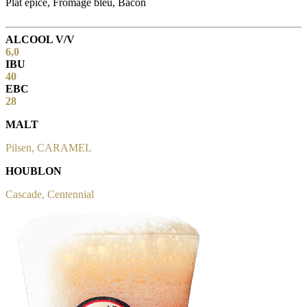
Plat épicé, Fromage bleu, Bacon
ALCOOL V/V
6,0
IBU
40
EBC
28
MALT
Pilsen, C
ARAMEL
HOUBLON
Cascade, Centennial