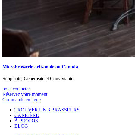
Microbrasserie artisanale au Canada
Simplicité, Générosité et Convivialité
nous contacter
Réservez votre moment
Commande en ligne
TROUVER UN 3 BRASSEURS
CARRIÈRE
À PROPOS
BLOG